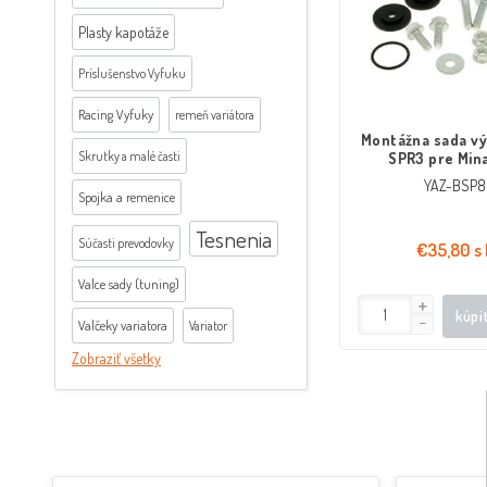
Plasty kapotáže
Príslušenstvo Vyfuku
Racing Vyfuky
remeň variátora
Montážna sada vý
Skrutky a malé časti
SPR3 pre Mina
Offroad,
YAZ-BSP8
Spojka a remenice
Tesnenia
Súčasti prevodovky
€35,80 s
Valce sady (tuning)
kúpi
Valčeky variatora
Variator
Zobraziť všetky