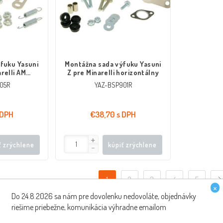
fuku Yasuni
Montážna sada výfuku Yasuni
relli AM
Z pre Minarelli horizontálny
 SM
05R
YAZ-BSP901R
 DPH
€38,70 s DPH
ť zrýchlene
kúpiť zrýchlene
1
2
3
4
5
×
Do 24.8.2026 sa nám pre dovolenku nedovoláte, objednávky
riešime priebežne, komunikácia výhradne emailom