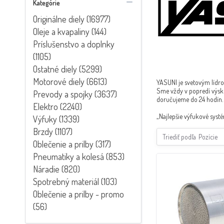
Kategórie
Originálne diely (16977)
Oleje a kvapaliny (144)
Príslušenstvo a doplnky
(1105)
Ostatné diely (5299)
Motorové diely (6613)
YASUNI je svetovým lídr
Sme vždy v popredí výsk
Prevody a spojky (3637)
doručujeme do 24 hodín. 
Elektro (2240)
„Najlepšie výfukové syst
Výfuky (1339)
Brzdy (1107)
Triediť podľa
Pozície
Oblečenie a prilby (317)
Pneumatiky a kolesá (853)
Náradie (820)
Spotrebný materiál (103)
Oblečenie a prilby - promo
(56)