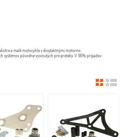
skútre a malé motocykle s dvojtaktnými motormi.
ých systémov pôvodne vyvinutých pre preteky. V 95% prípadov