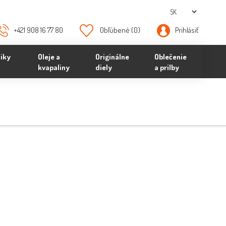
+421 908 16 77 80
Obľúbené
(0)
Prihlásiť
iky
Oleje a
Originálne
Oblečenie
kvapaliny
diely
a prilby