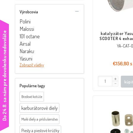
Výrobcovia
Polini
Malossi
e
katalyzátor Yas
101 octane
SCOOTER 4 exhau
Airsal
YA355, YA356, YA
YA-CAT-
YA453, YA454, YA
Naraku
YA657, YA711, YA7
Yasuni
YAYA1201, YA120
€156,80 s
YA1204, Y
Zobraziť všetky
kúpi
Populárne tagy
Brzdové kotúče
D
o
2
4
.
8
.
s
a
n
á
m
p
r
e
d
o
v
o
l
e
n
k
u
n
e
d
o
v
o
l
á
t
karburátorové diely
Malé diely a príslušenstvo
Piesty a piestové krúžky