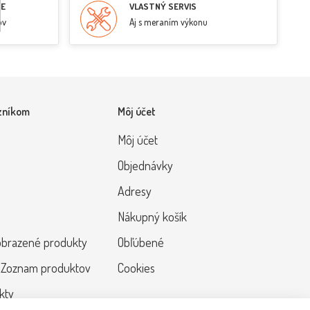
RE
VLASTNÝ SERVIS
ov
Aj s meraním výkonu
zníkom
Môj účet
Môj účet
Objednávky
Adresy
Nákupný košík
obrazené produkty
Obľúbené
 Zoznam produktov
Cookies
kty