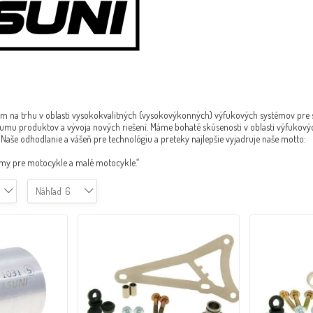
om na trhu v oblasti vysokokvalitných (vysokovýkonných) výfukových systémov pre 
umu produktov a vývoja nových riešení. Máme bohaté skúsenosti v oblasti výfukov
Naše odhodlanie a vášeň pre technológiu a preteky najlepšie vyjadruje naše motto:
émy pre motocykle a malé motocykle.“
Náhľad
6