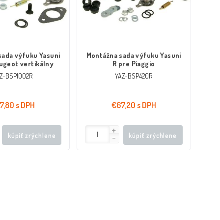
sada výfuku Yasuni
Montážna sada výfuku Yasuni
ugeot vertikálny
R pre Piaggio
Z-BSP1002R
YAZ-BSP420R
7,80 s DPH
€67,20 s DPH
kúpiť zrýchlene
kúpiť zrýchlene