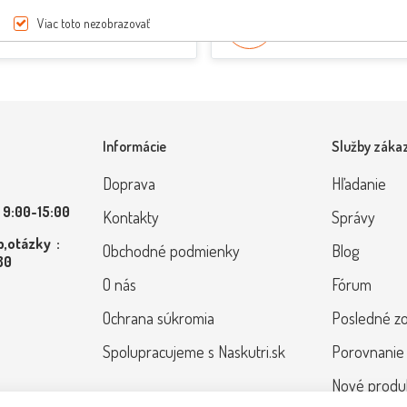
PREPRAVA ZDARMA
ŠPECIALISTI NA SKÚT
Viac toto nezobrazovať
pri nákupe nad 200€
Poradenie od odborník
Informácie
Služby záka
Doprava
Hľadanie
 9:00-15:00
Kontakty
Správy
,otázky :
Obchodné podmienky
Blog
 80
O nás
Fórum
Ochrana súkromia
Posledné z
Spolupracujeme s Naskutri.sk
Porovnanie
Nové produ