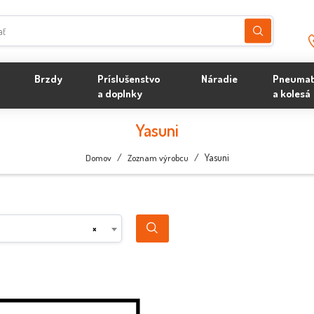
Brzdy
Príslušenstvo
Náradie
Pneumat
a doplnky
a kolesá
Yasuni
/
/
Yasuni
Domov
Zoznam výrobcu
×