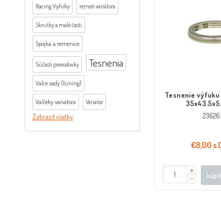
Racing Vyfuky
remeň variátora
Skrutky a malé časti
Spojka a remenice
Tesnenia
Súčasti prevodovky
Valce sady (tuning)
Tesnenie výfuku kruh verzi
Valčeky variatora
Variator
35x43.5x
23626
Zobraziť všetky
€8,00 s 
kúpi