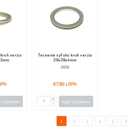
a
Tesnenie výfuku kruh verzia
5.3mm
30x39x4mm
24014
DPH
€7,80 s DPH
ť zrýchlene
kúpiť zrýchlene
1
2
3
4
5