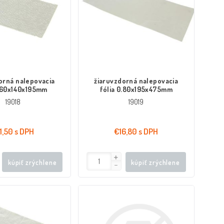
orná nalepovacia
žiaruvzdorná nalepovacia
1.60x140x195mm
fólia 0.80x195x475mm
19018
19019
1,50 s DPH
€16,80 s DPH
kúpiť zrýchlene
kúpiť zrýchlene