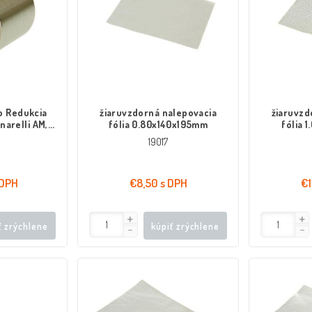
o Redukcia
žiaruvzdorná nalepovacia
žiaruvzd
arelli AM,
fólia 0.80x140x195mm
fólia 
to, Keeway,
19017
40MA, 1E40MB
 DPH
€8,50 s DPH
€1
ť zrýchlene
kúpiť zrýchlene