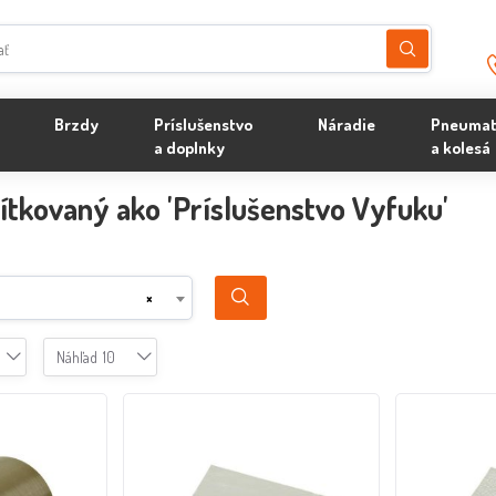
Brzdy
Príslušenstvo
Náradie
Pneumat
a doplnky
a kolesá
ítkovaný ako 'Príslušenstvo Vyfuku'
×
Náhľad
10