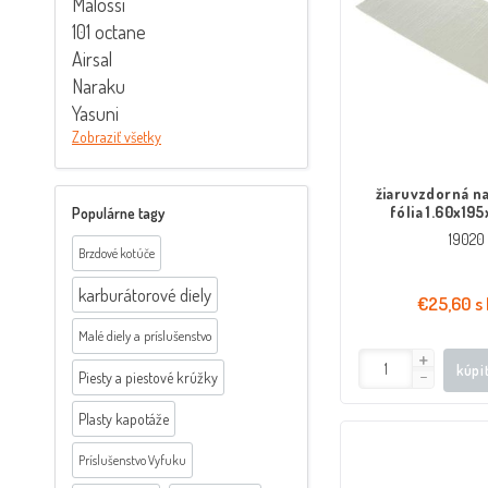
Malossi
101 octane
Airsal
Naraku
Yasuni
Zobraziť všetky
žiaruvzdorná n
fólia 1.60x1
Populárne tagy
19020
Brzdové kotúče
karburátorové diely
€25,60 s
Malé diely a príslušenstvo
kúpi
Piesty a piestové krúžky
Plasty kapotáže
Príslušenstvo Vyfuku