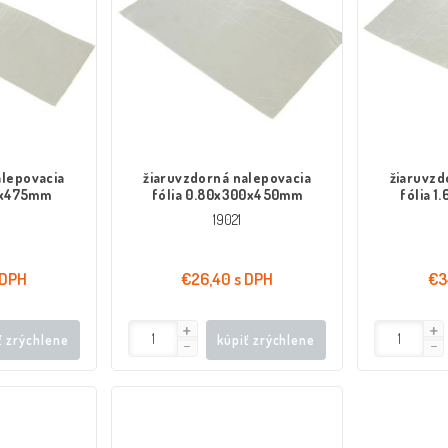
alepovacia
žiaruvzdorná nalepovacia
žiaruvzd
95x475mm
fólia 0.80x300x450mm
fólia 
19021
 DPH
€26,40 s DPH
€3
ť zrýchlene
kúpiť zrýchlene