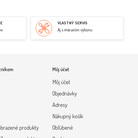
RE
VLASTNÝ SERVIS
ov
Aj s meraním výkonu
zníkom
Môj účet
Môj účet
Objednávky
Adresy
Nákupný košík
obrazené produkty
Obľúbené