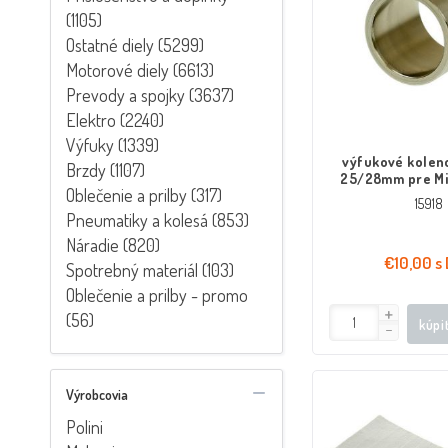
(1105)
Ostatné diely (5299)
Motorové diely (6613)
Prevody a spojky (3637)
Elektro (2240)
Výfuky (1339)
výfukové kolen
Brzdy (1107)
25/28mm pre Min
Oblečenie a prilby (317)
Generic, KSR-Mo
15918
Motobi, Ride, 1E
Pneumatiky a kolesá (853)
Náradie (820)
€10,00 s
Spotrebný materiál (103)
Oblečenie a prilby - promo
(56)
kúpi
Výrobcovia
Polini