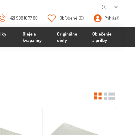
+421 908 16 77 80
Obľúbené
(0)
Prihlásiť
iky
Oleje a
Originálne
Oblečenie
kvapaliny
diely
a prilby