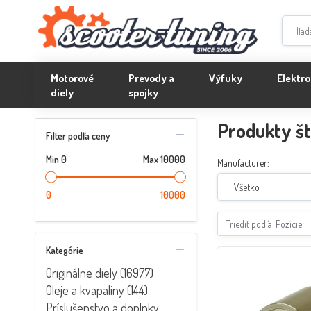
Motorové
Prevody a
Výfuky
Elektro
diely
spojky
Produkty št
Filter podľa ceny
Min
0
Max
10000
Manufacturer:
Všetko
0
10000
Triediť podľa
Pozície
Kategórie
Originálne diely (16977)
Oleje a kvapaliny (144)
Príslušenstvo a doplnky