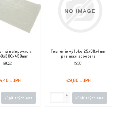
orná nalepovacia
Tesnenie výfuku 25x38x4mm
1.60x300x450mm
pre maxi scooters
19022
19501
4,40 s DPH
€9,00 s DPH
kúpiť zrýchlene
kúpiť zrýchlene