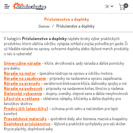
(0)
Príslušenstvo a doplnky
/
Príslušenstvo a doplnky
Domov
V kategórii
Príslušenstvo a doplnky
nájdete široký výber praktických
produktov, ktoré uľahčia údržbu, vylepšia vzhľad a zvýšia pohodlie pri jazde. Či
už hľadáte náradie na opravy, ochranné doplnky alebo štýlové merch produkty,
u nás si vyberiete!
Univerzálne náradie
– kľúče, skrutkovače, sady náradia a ďalšie pomôcky
pre dielňu.
Náradie na motor
– špeciálne nástroje na opravu a údržbu motora.
Náradie na zapaľovanie
– prípravky na nastavenie a opravu zapaľovania.
Náradie na prevody
– variátorové blokovacie kľúče, sťahováky spojky a iné.
Náradie na podvozok
– prípravky na nastavenie kolies, tlmičov a riadenia.
Dielenské vybavenie
– stojany, zveráky, olejové vane a ďalšie nevyhnutnosti.
Lifestyle a reklama
– oblečenie, nálepky, kľúčenky a ďalšie doplnky pre
fanúšikov skútrov.
Predný štít (plexi štíty)
– ochrana proti vetru a nečistotám pre lepší
komfort.
Prevádzkové materiály
– spotrebné diely, ako tesnenia, mazivá a kvapaliny.
Doplnkové príslušenstvo
– štýlové a praktické vychytávky pre váš skúter.
Krycie plachty, doplnkové vaky.