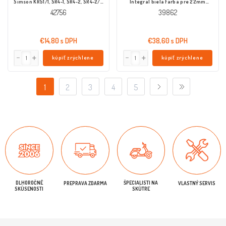
Simson KR51/1, SR4-1, SR4-2, SR4-2/1,
Integral biela farba pre 22mm
SR4-3, Schwalbe, Star, Sperber,
priemer riadidiel
42756
39862
Spatz, Habicht
€14,80 s DPH
€38,60 s DPH
kúpiť zrýchlene
kúpiť zrýchlene
1
2
3
4
5
DLHOROČNÉ
ŠPECIALISTI NA
PREPRAVA ZDARMA
VLASTNÝ SERVIS
SKÚSENOSTI
SKÚTRE