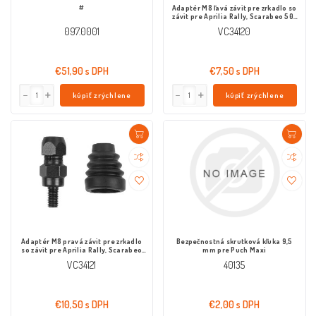
#
Adaptér M8 ľavá závit pre zrkadlo so
závit pre Aprilia Rally, Scarabeo 50-
100
097.0001
VC34120
€51,90 s DPH
€7,50 s DPH
kúpiť zrýchlene
kúpiť zrýchlene
Adaptér M8 pravá závit pre zrkadlo
Bezpečnostná skrutková kľuka 9,5
so závit pre Aprilia Rally, Scarabeo
mm pre Puch Maxi
50-100
VC34121
40135
€10,50 s DPH
€2,00 s DPH