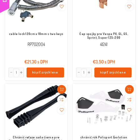
cable lock 120cm x 18mm s two keys
Čap spojky pre Vespa PX, GL, GS,
Sprint, Super 125-200
RP702004
41241
€21,30 s DPH
€3,50 s DPH
kúpiť zrýchlene
kúpiť zrýchlene
Chránič reťaze sada čierna pre
chránič rúk Polisport Evolution