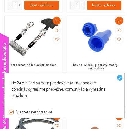
kúpiť zrýchlene
kúpiť zrýchlene
e
bezpečnostné lanko Opti Anchor
Box na sviečku, plastový, modrý,
univerzálny
OL-90553
VC19275
×
Do 24.8.2026 sa nám pre dovolenku nedovoláte,
objednávky riešime priebežne, komunikácia výhradne
€14,00 s DPH
€7,00 s DPH
emailom
kúpiť zrýchlene
kúpiť zrýchlene
Viac toto nezobrazovať
D
o
2
4
.
8
.
s
a
n
á
m
p
r
e
d
o
v
o
l
e
n
k
u
n
e
d
o
v
o
l
á
t