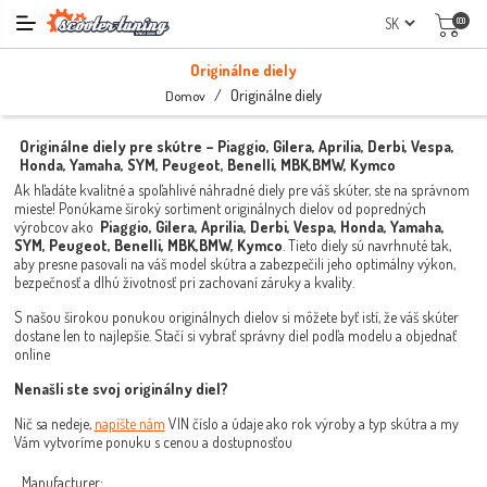
(0)
Originálne diely
/
Originálne diely
Domov
Originálne diely pre skútre – Piaggio, Gilera, Aprilia, Derbi, Vespa,
Honda, Yamaha, SYM, Peugeot, Benelli, MBK,BMW, Kymco
Ak hľadáte kvalitné a spoľahlivé náhradné diely pre váš skúter, ste na správnom
mieste! Ponúkame široký sortiment originálnych dielov od popredných
výrobcov ako
Piaggio, Gilera, Aprilia, Derbi, Vespa, Honda, Yamaha,
SYM, Peugeot, Benelli, MBK,BMW, Kymco
. Tieto diely sú navrhnuté tak,
aby presne pasovali na váš model skútra a zabezpečili jeho optimálny výkon,
bezpečnosť a dlhú životnosť pri zachovaní záruky a kvality.
S našou širokou ponukou originálnych dielov si môžete byť istí, že váš skúter
dostane len to najlepšie. Stačí si vybrať správny diel podľa modelu a objednať
online
Nenašli ste svoj originálny diel?
Nič sa nedeje,
napíšte nám
VIN číslo a údaje ako rok výroby a typ skútra a my
Vám vytvoríme ponuku s cenou a dostupnosťou
Manufacturer: