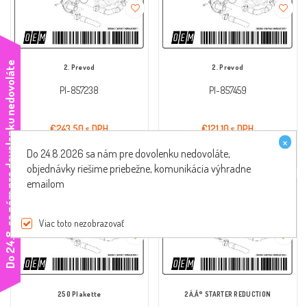
e
2. Prevod
2. Prevod
PI-857238
PI-857459
€243,50 s DPH
€121,10 s DPH
×
Do 24.8.2026 sa nám pre dovolenku nedovoláte,
kúpiť zrýchlene
kúpiť zrýchlene
objednávky riešime priebežne, komunikácia výhradne
emailom
Viac toto nezobrazovať
D
o
2
4
.
8
.
s
a
n
á
m
p
r
e
d
o
v
o
l
e
n
k
u
n
e
d
o
v
o
l
á
t
250 Plakette
2Ă‚Â° STARTER REDUCTION