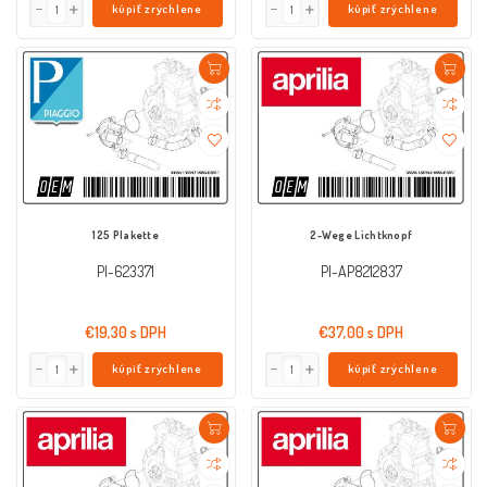
kúpiť zrýchlene
kúpiť zrýchlene
125 Plakette
2-Wege Lichtknopf
PI-623371
PI-AP8212837
€19,30 s DPH
€37,00 s DPH
kúpiť zrýchlene
kúpiť zrýchlene