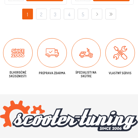
1
2
3
4
5
DLHOROČNÉ
ŠPECIALISTI NA
PREPRAVA ZDARMA
VLASTNÝ SERVIS
SKÚSENOSTI
SKÚTRE