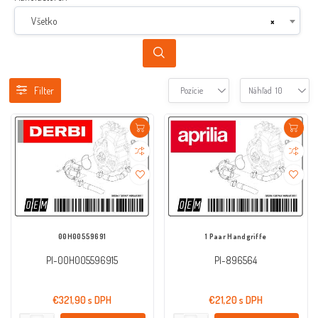
Všetko
×
Filter
Pozície
Náhľad
10
00H00559691
1 Paar Handgriffe
PI-00H005596915
PI-896564
€321,90 s DPH
€21,20 s DPH