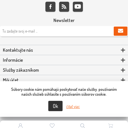
Newsletter
Kontaktujte nás
Informácie
Služby zákazníkom
Môj účet
Súbory cookie nám pomáhajú poskytovať naše služby. používaním
Powered by
nopCommerce
našich služieb súhlasíte s používaním súborov cookie.
Ok
Copyright © 2026 Scooter-Tuning SK. Všetky práva vyhradené.
čítať viac