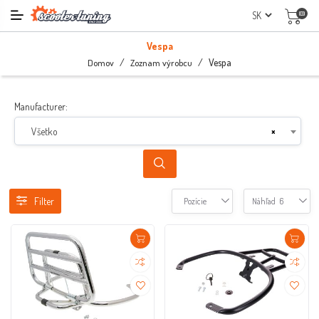
(0)
Vespa
/
/
Vespa
Domov
Zoznam výrobcu
Manufacturer:
Všetko
×
Filter
Pozície
Náhľad
6