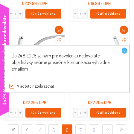
€237,80 s DPH
€16,80 s DPH
kúpiť zrýchlene
kúpiť zrýchlene
e
×
Do 24.8.2026 sa nám pre dovolenku nedovoláte,
objednávky riešime priebežne, komunikácia výhradne
emailom
Okrasná krajná lišta OEM ľavá pre
Okrasná krajná lišta OEM pravá pre
Vespa GT, GTS, GTV
Vespa GT, GTS, GTV
PI-577180
PI-577181
Viac toto nezobrazovať
D
o
2
4
.
8
.
s
a
n
á
m
p
r
e
d
o
v
o
l
e
n
k
u
n
e
d
o
v
o
l
á
t
€27,20 s DPH
€27,20 s DPH
kúpiť zrýchlene
kúpiť zrýchlene
4
5
6
7
8