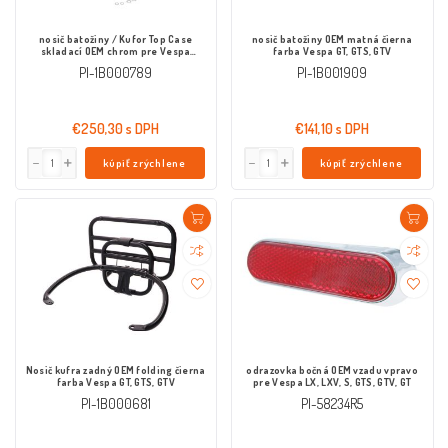
nosič batožiny / Kufor Top Case
nosič batožiny OEM matná čierna
skladací OEM chrom pre Vespa
farba Vespa GT, GTS, GTV
Primavera / Sprint
PI-1B000789
PI-1B001909
€250,30 s DPH
€141,10 s DPH
kúpiť zrýchlene
kúpiť zrýchlene
Nosič kufra zadný OEM folding čierna
odrazovka bočná OEM vzadu vpravo
farba Vespa GT, GTS, GTV
pre Vespa LX, LXV, S, GTS, GTV, GT
PI-1B000681
PI-58234R5