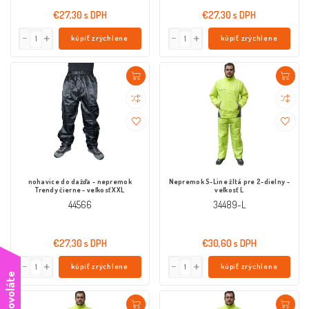
€27,30 s DPH
€27,30 s DPH
kúpiť zrýchlene
kúpiť zrýchlene
nohavice do dažďa - nepremok
Nepremok S-Line žltá pre 2-dielny -
Trendy čierne - veľkosť XXL
veľkosť L
44566
34489-L
€27,30 s DPH
€30,60 s DPH
kúpiť zrýchlene
kúpiť zrýchlene