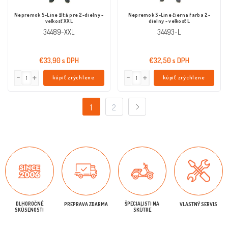
Nepremok S-Line žltá pre 2-dielny -
Nepremok S-Line čierna farba 2-
veľkosť XXL
dielny - veľkosť L
34489-XXL
34493-L
€33,90 s DPH
€32,50 s DPH
kúpiť zrýchlene
kúpiť zrýchlene
1
2
DLHOROČNÉ
ŠPECIALISTI NA
PREPRAVA ZDARMA
VLASTNÝ SERVIS
SKÚSENOSTI
SKÚTRE