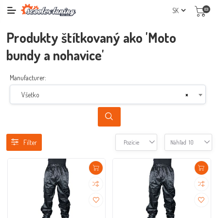
(0)
Produkty štítkovaný ako 'Moto
bundy a nohavice'
Manufacturer:
Všetko
×
Filter
Pozície
Náhľad
10