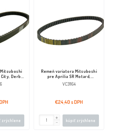
 Mitsuboshi
Remeň variatora Mitsuboshi
 City, Derbi
pre Aprilia SR Motard,
Beverly, X10
Scarabeo, Piaggio Fly, Liberty
6
VC31164
TPH
 DPH
€24,40 s DPH
ť zrýchlene
kúpiť zrýchlene