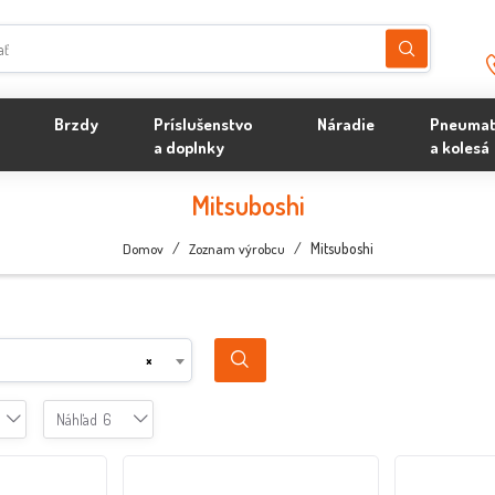
Brzdy
Príslušenstvo
Náradie
Pneumat
a doplnky
a kolesá
Mitsuboshi
/
/
Mitsuboshi
Domov
Zoznam výrobcu
×
Náhľad
6