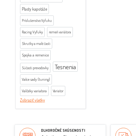
Plasty kapotáže
Príslušenstvo Vyfuku
Racing Vyfuky
remeň variátora
Skrutky a malé časti
Spojka a remenice
Tesnenia
Súčasti prevodovky
Valce sady (tuning)
Valčeky variatora
Variator
Zobraziť všetky
DLHOROČNÉ SKÚSENOSTI