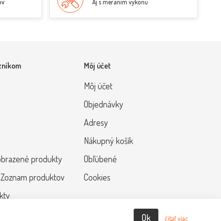
ov
Aj s meraním výkonu
zníkom
Môj účet
Môj účet
Objednávky
Adresy
Nákupný košík
obrazené produkty
Obľúbené
 Zoznam produktov
Cookies
kty
Ok
čítať viac