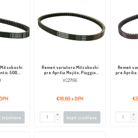
 Mitsuboshi
Remeň variatora Mitsuboshi
Remeň var
antic 500,
pre Aprilia Mojito, Piaggio
pre Aprilia
 00-03
Hexagon LX4, Liberty 125 98-
9
VC27196
01
 DPH
€18,60 s DPH
€5
ť zrýchlene
kúpiť zrýchlene