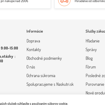
pri nákupe nad 200€
Poradenie od odborník
Informácie
Služby záka
Doprava
Hľadanie
 9:00-15:00
Kontakty
Správy
,otázky :
Obchodné podmienky
Blog
 80
O nás
Fórum
Ochrana súkromia
Posledné z
Spolupracujeme s Naskutri.sk
Porovnanie
Nové produ
ich služieb súhlasíte s používaním súborov cookie.