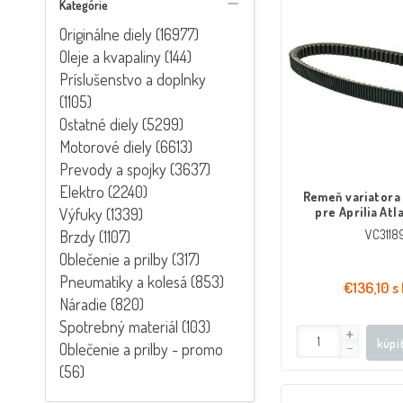
Kategórie
Originálne diely (16977)
Oleje a kvapaliny (144)
Príslušenstvo a doplnky
(1105)
Ostatné diely (5299)
Motorové diely (6613)
Prevody a spojky (3637)
Elektro (2240)
Remeň variatora
Výfuky (1339)
pre Aprilia Atl
Piaggio X9
Brzdy (1107)
VC3118
Oblečenie a prilby (317)
Pneumatiky a kolesá (853)
€136,10 s
Náradie (820)
Spotrebný materiál (103)
kúpi
Oblečenie a prilby - promo
(56)