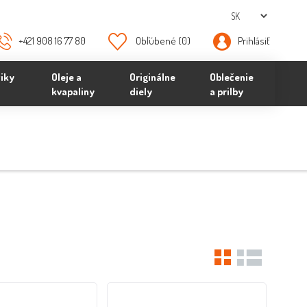
+421 908 16 77 80
Obľúbené
(0)
Prihlásiť
iky
Oleje a
Originálne
Oblečenie
kvapaliny
diely
a prilby