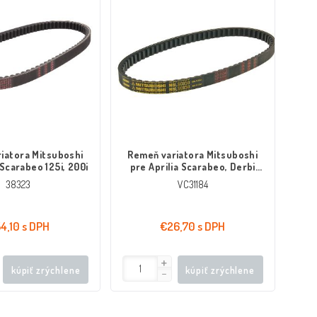
iatora Mitsuboshi
Remeň variatora Mitsuboshi
 Scarabeo 125i, 200i
pre Aprilia Scarabeo, Derbi
Atlantis, Piaggio Fly 50 4-takt
38323
VC31184
4,10 s DPH
€26,70 s DPH
kúpiť zrýchlene
kúpiť zrýchlene