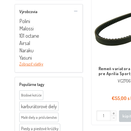
Výrobcovia
Polini
Malossi
101 octane
Airsal
Naraku
Yasuni
Zobraziť všetky
Remeň variatora
pre Aprilia Sport
Rambla, Piaggio 
VC2706
125cc
Populárne tagy
Brzdové kotúče
€55,00 s
karburátorové diely
kúpi
Malé diely a príslušenstvo
Piesty a piestové krúžky