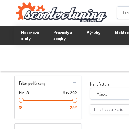
Motorové
Prevody a
Výfuky
Elektro
diely
spojky
Filter podľa ceny
Manufacturer:
Min
18
Max
292
Všetko
18
292
Triediť podľa
Pozície