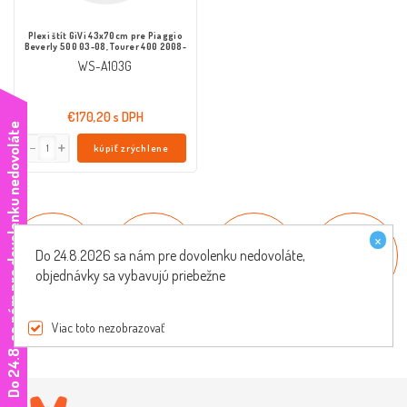
Plexi štít GiVi 43x70cm pre Piaggio
Beverly 500 03-08, Tourer 400 2008-
WS-A103G
€170,20 s DPH
e
kúpiť zrýchlene
×
Do 24.8.2026 sa nám pre dovolenku nedovoláte,
objednávky sa vybavujú priebežne
DLHOROČNÉ
ŠPECIALISTI NA
PREPRAVA ZDARMA
VLASTNÝ SERVIS
SKÚSENOSTI
SKÚTRE
Viac toto nezobrazovať
D
o
2
4
.
8
.
s
a
n
á
m
p
r
e
d
o
v
o
l
e
n
k
u
n
e
d
o
v
o
l
á
t