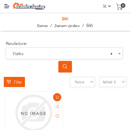
(0)
GiVi
/
/
GiVi
Domov
Zoznam výrobcu
Manufacturer:
Všetko
×
Filter
Pozície
Náhľad
6