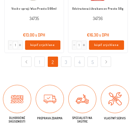
Vosk v spreji Wax Presto 500ml
Odstraňovač škrabancov Presto 50g
34735
34736
€13,00 s DPH
€16,30 s DPH
kúpiť zrýchlene
kúpiť zrýchlene
1
2
3
4
5
DLHOROČNÉ
ŠPECIALISTI NA
PREPRAVA ZDARMA
VLASTNÝ SERVIS
SKÚSENOSTI
SKÚTRE