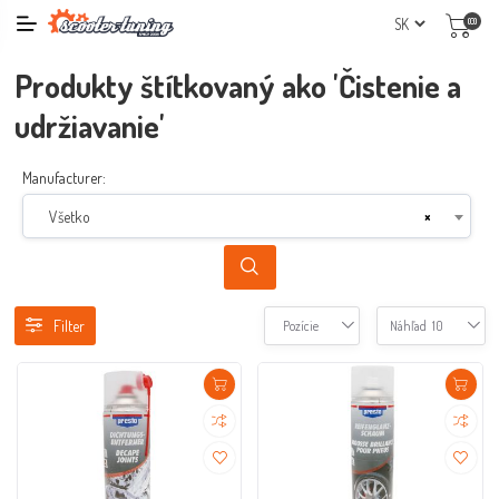
(0)
Produkty štítkovaný ako 'Čistenie a
udržiavanie'
Manufacturer:
Všetko
×
Filter
Pozície
Náhľad
10