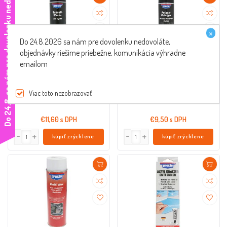
e
×
Do 24.8.2026 sa nám pre dovolenku nedovoláte,
objednávky riešime priebežne, komunikácia výhradne
emailom
Sprej rýchly vosk Presto 600ml
Čistič ráfikov sprej Presto 600 ml
33663
33665
Viac toto nezobrazovať
D
o
2
4
.
8
.
s
a
n
á
m
p
r
e
d
o
v
o
l
e
n
k
u
n
e
d
o
v
o
l
á
t
€11,60 s DPH
€9,50 s DPH
kúpiť zrýchlene
kúpiť zrýchlene