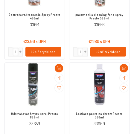
Odstraňovač tesnenia Spray Presto
pneumatika cleaning fona spray
400ml
Presto 500ml
33651
33656
€13,00 s DPH
€11,60 s DPH
kúpiť zrýchlene
kúpiť zrýchlene
Odstraňovač hmyzu sprej Presto
Leštiaca pasta na chrom Presto
600ml
500ml
33659
33660