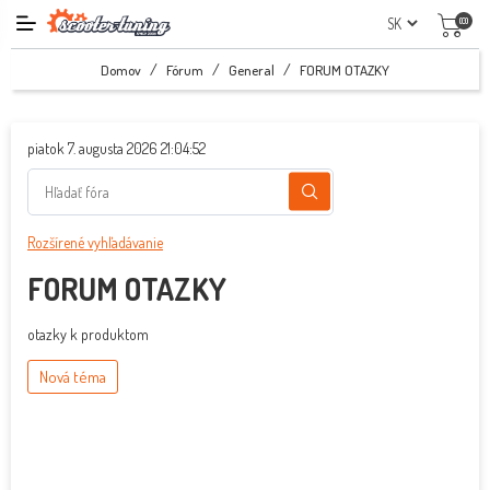
(0)
/
/
/
Domov
Fórum
General
FORUM OTAZKY
piatok 7. augusta 2026 21:04:52
Rozšírené vyhľadávanie
FORUM OTAZKY
otazky k produktom
Nová téma