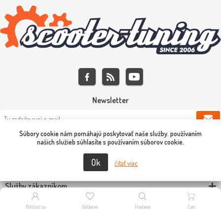
Newsletter
Súbory cookie nám pomáhajú poskytovať naše služby. používaním
našich služieb súhlasíte s používaním súborov cookie.
Kontaktujte nás
Ok
čítať viac
Informácie
Služby zákazníkom
Môj účet
Prihlásiť sa
Obľúbené
Hľadanie
Cart
Powered by
nopCommerce