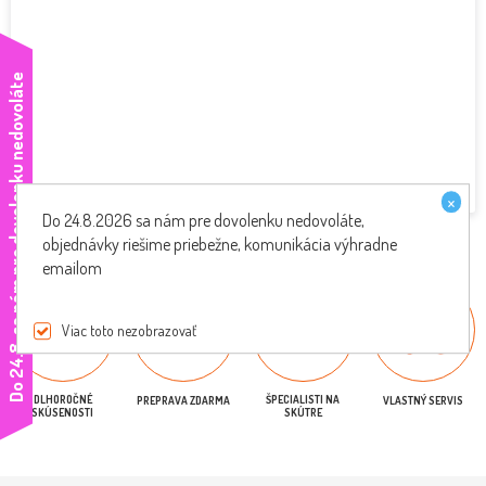
e
×
Do 24.8.2026 sa nám pre dovolenku nedovoláte,
objednávky riešime priebežne, komunikácia výhradne
emailom
Viac toto nezobrazovať
D
o
2
4
.
8
.
s
a
n
á
m
p
r
e
d
o
v
o
l
e
n
k
u
n
e
d
o
v
o
l
á
t
DLHOROČNÉ
ŠPECIALISTI NA
PREPRAVA ZDARMA
VLASTNÝ SERVIS
SKÚSENOSTI
SKÚTRE