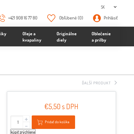
+421 908 16 77 80
Obľúbené
(0)
Prihlásiť
iky
Oleje a
Originálne
Oblečenie
kvapaliny
diely
a prilby
ĎALŠÍ PRODUKT
€5,50 s DPH
+
Pridať do košíka
-
kúpiť zrýchlene