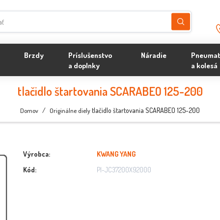
Brzdy
Príslušenstvo
Náradie
Pneumat
a doplnky
a kolesá
tlačidlo štartovania SCARABEO 125-200
/
tlačidlo štartovania SCARABEO 125-200
Domov
Originálne diely
Výrobca:
KWANG YANG
Kód:
PI-JC37200X92000