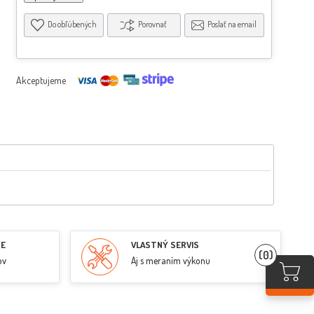
Do obľúbených
Porovnať
Poslať na email
Akceptujeme
RE
VLASTNÝ SERVIS
(0)
ov
Aj s meraním výkonu