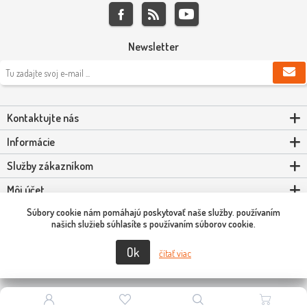
Newsletter
Kontaktujte nás
Informácie
Služby zákazníkom
Môj účet
Súbory cookie nám pomáhajú poskytovať naše služby. používaním
Powered by
nopCommerce
našich služieb súhlasíte s používaním súborov cookie.
Ok
Copyright © 2026 Scooter-Tuning SK. Všetky práva vyhradené.
čítať viac