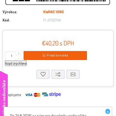
Výrobca:
KWANG YANG
Kód:
PI-AP8127441
€40,20 s DPH
+
Pridať do košíka
-
kúpiť zrýchlene
e
Akceptujeme
×
Do 24.8.2026 sa nám pre dovolenku nedovoláte,