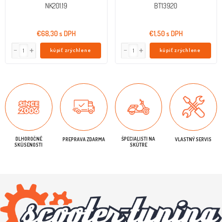
Prevodovkov
NK201.19
BT13920
€68,30 s DPH
€1,50 s DPH
kúpiť zrýchlene
kúpiť zrýchlene
DLHOROČNÉ
ŠPECIALISTI NA
PREPRAVA ZDARMA
VLASTNÝ SERVIS
SKÚSENOSTI
SKÚTRE