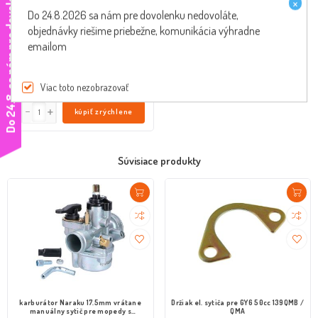
e
×
Do 24.8.2026 sa nám pre dovolenku nedovoláte,
Tiahlo sytiča s lankom 150cm -
objednávky riešime priebežne, komunikácia výhradne
univerzálne
emailom
33226
Viac toto nezobrazovať
€30,10 s DPH
D
o
2
4
.
8
.
s
a
n
á
m
p
r
e
d
o
v
o
l
e
n
k
u
n
e
d
o
v
o
l
á
t
kúpiť zrýchlene
Súvisiace produkty
karburátor Naraku 17.5mm vrátane
Držiak el. sytiča pre GY6 50cc 139QMB /
manuálny sytič pre mopedy s
QMA