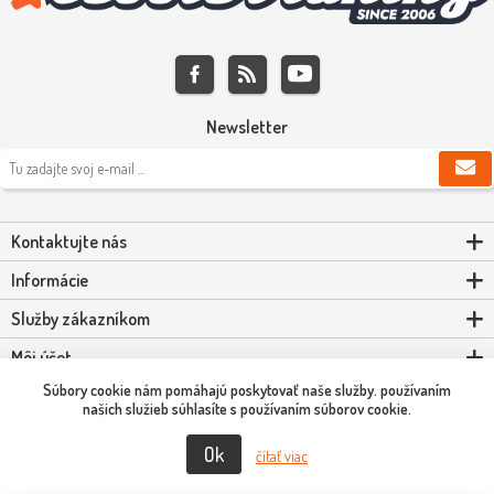
Newsletter
Kontaktujte nás
Informácie
Služby zákazníkom
Môj účet
Súbory cookie nám pomáhajú poskytovať naše služby. používaním
Powered by
nopCommerce
našich služieb súhlasíte s používaním súborov cookie.
Ok
čítať viac
Copyright © 2026 Scooter-Tuning SK. Všetky práva vyhradené.