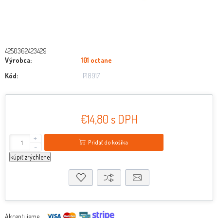
4250362423429
Výrobca:
101 octane
Kód:
IP18917
€14,80 s DPH
+
Pridať do košíka
-
kúpiť zrýchlene
Akceptujeme