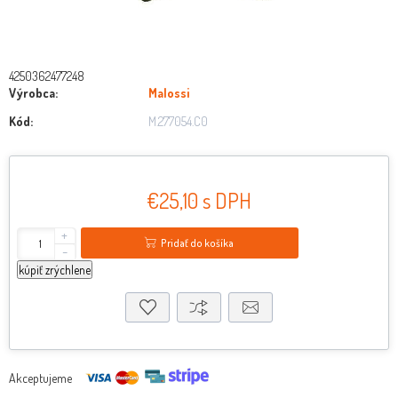
4250362477248
Výrobca:
Malossi
Kód:
M.277054.C0
€25,10 s DPH
+
Pridať do košíka
-
kúpiť zrýchlene
Akceptujeme