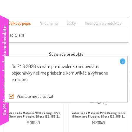
Celkový popis
Vhodné na
Štítky
Hodnotenie produktov
e
edituje sa
Súvisiace produkty
×
Do 24.8.2026 sa nám pre dovolenku nedovoláte,
objednávky riešime priebežne, komunikácia výhradne
emailom
Viac toto nezobrazovať
D
o
2
4
.
8
.
s
a
n
á
m
p
r
e
d
o
v
o
l
e
n
k
u
n
e
d
o
v
o
l
á
t
valec sada Malossi MHR Racing 172cc
valec sada Malossi MHR Racing 172cc
65mm pre Piaggio, Gilera 125, 180 2-
65mm pre Piaggio, Gilera 125, 180 2T
takt LC
LC
M.3111139
M.3111140