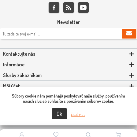
Newsletter
Kontaktujte nás
Informácie
Služby zákazníkom
Môj účet
Súbory cookie nám pomáhajú poskytovať naše služby. používaním
Powered by
nopCommerce
našich služieb súhlasíte s používaním súborov cookie.
Ok
Copyright © 2026 Scooter-Tuning SK. Všetky práva vyhradené.
čítať viac