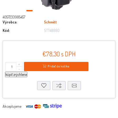
4057233985457
Výrobca:
Schmitt
Kód:
STT48880
€78,30 s DPH
+
Pridať do košíka
-
kúpiť zrýchlene
Akceptujeme