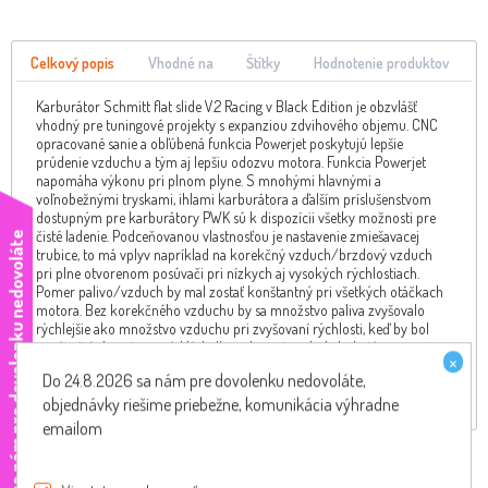
Celkový popis
Vhodné na
Štítky
Hodnotenie produktov
Karburátor Schmitt flat slide V.2 Racing v Black Edition je obzvlášť
vhodný pre tuningové projekty s expanziou zdvihového objemu. CNC
opracované sanie a obľúbená funkcia Powerjet poskytujú lepšie
prúdenie vzduchu a tým aj lepšiu odozvu motora. Funkcia Powerjet
napomáha výkonu pri plnom plyne. S mnohými hlavnými a
voľnobežnými tryskami, ihlami karburátora a ďalším príslušenstvom
dostupným pre karburátory PWK sú k dispozícii všetky možnosti pre
čisté ladenie. Podceňovanou vlastnosťou je nastavenie zmiešavacej
e
trubice, to má vplyv napríklad na korekčný vzduch/brzdový vzduch
pri plne otvorenom posúvači pri nízkych aj vysokých rýchlostiach.
Pomer palivo/vzduch by mal zostať konštantný pri všetkých otáčkach
motora. Bez korekčného vzduchu by sa množstvo paliva zvyšovalo
rýchlejšie ako množstvo vzduchu pri zvyšovaní rýchlosti, keď by bol
posúvač úplne otvorený. Výsledkom by potom bola bohatá zmes pri
×
vysokých otáčkach. Karburátor má ručný sýtič. Hlavná tryska: 160 (M5)
Do 24.8.2026 sa nám pre dovolenku nedovoláte,
Tryska naprázdno: 55 (M6) Výkon: M5 Šírka pripojenia sacieho
potrubia: 35 mm Šírka pripojenia vzduchového filtra: 49 mm
objednávky riešime priebežne, komunikácia výhradne
emailom
Súvisiace produkty