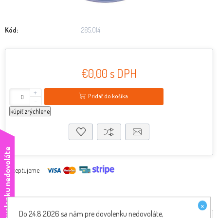
Kód:
285.014
€0,00 s DPH
+
Pridať do košíka
-
kúpiť zrýchlene
e
Akceptujeme
×
Do 24.8.2026 sa nám pre dovolenku nedovoláte,