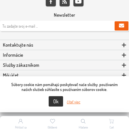
Newsletter
Kontaktujte nás
Informácie
Služby zákazníkom
Môj účet
Súbory cookie nám pomáhajú poskytovať naše služby. používaním
Powered by
nopCommerce
našich služieb súhlasíte s používaním súborov cookie.
Ok
Copyright © 2026 Scooter-Tuning SK. Všetky práva vyhradené.
čítať viac
Prihlásiť sa
Obľúbené
Hľadanie
Cart