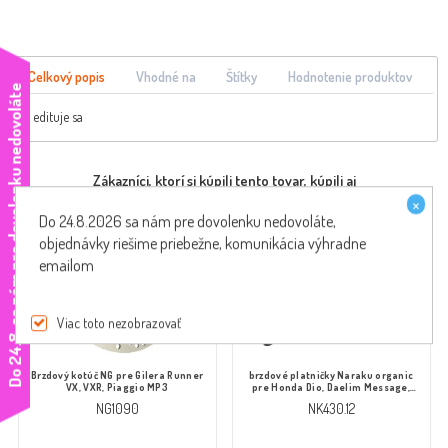
Celkový popis
Vhodné na
Štítky
Hodnotenie produktov
e
edituje sa
Zákazníci, ktorí si kúpili tento tovar, kúpili aj
×
Do 24.8.2026 sa nám pre dovolenku nedovoláte,
objednávky riešime priebežne, komunikácia výhradne
emailom
Viac toto nezobrazovať
D
o
2
4
.
8
.
s
a
n
á
m
p
r
e
d
o
v
o
l
e
n
k
u
n
e
d
o
v
o
l
á
t
Brzdový kotúč NG pre Gilera Runner
brzdové platničky Naraku organic
VX, VXR, Piaggio MP3
pre Honda Dio, Daelim Message,
Cordi, Five
NG1090
NK430.12