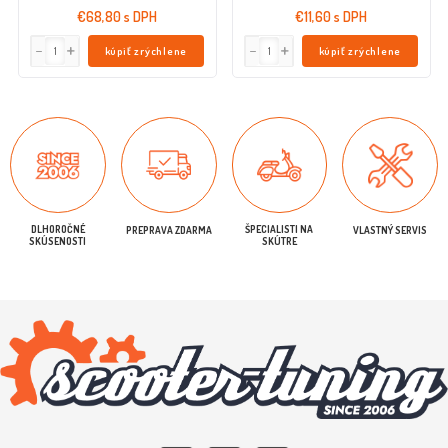
€68,80 s DPH
€11,60 s DPH
kúpiť zrýchlene
kúpiť zrýchlene
DLHOROČNÉ
ŠPECIALISTI NA
PREPRAVA ZDARMA
VLASTNÝ SERVIS
SKÚSENOSTI
SKÚTRE