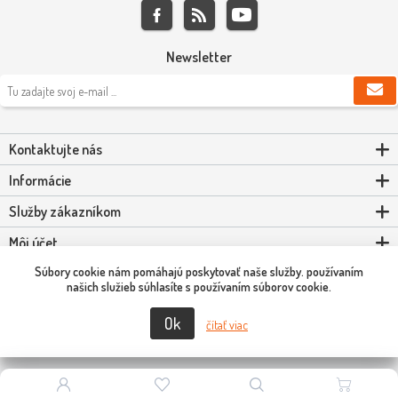
Newsletter
Kontaktujte nás
Informácie
Služby zákazníkom
Môj účet
Súbory cookie nám pomáhajú poskytovať naše služby. používaním
Powered by
nopCommerce
našich služieb súhlasíte s používaním súborov cookie.
Ok
Copyright © 2026 Scooter-Tuning SK. Všetky práva vyhradené.
čítať viac