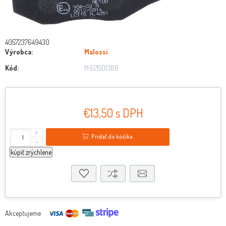
4057237649430
Výrobca:
Malossi
Kód:
M.6215013BB
€13,50 s DPH
+
Pridať do košíka
-
kúpiť zrýchlene
Akceptujeme