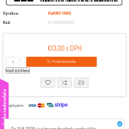
Výrobca:
KWANG YANG
Kód:
PI-GU96508075
€13,00 s DPH
+
Pridať do košíka
-
kúpiť zrýchlene
e
Akceptujeme
×
Do 24.8.2026 sa nám pre dovolenku nedovoláte,