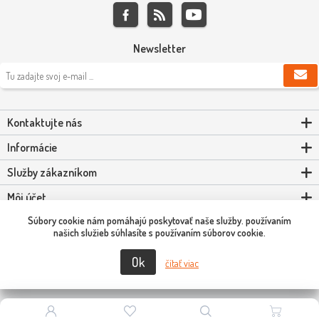
Newsletter
Kontaktujte nás
Informácie
Služby zákazníkom
Môj účet
Súbory cookie nám pomáhajú poskytovať naše služby. používaním
Powered by
nopCommerce
našich služieb súhlasíte s používaním súborov cookie.
Ok
Copyright © 2026 Scooter-Tuning SK. Všetky práva vyhradené.
čítať viac