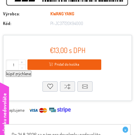
Výrobca:
KWANG YANG
Kód:
PI-JC37720X94000
€13,00 s DPH
+
Pridať do košíka
-
kúpiť zrýchlene
e
Akceptujeme
×
Do 24.8.2026 sa nám pre dovolenku nedovoláte,