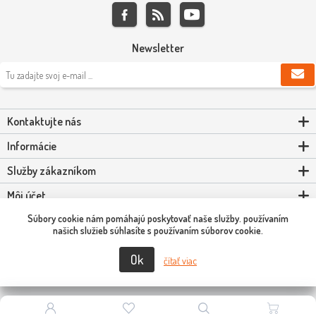
Newsletter
Kontaktujte nás
Informácie
Služby zákazníkom
Môj účet
Súbory cookie nám pomáhajú poskytovať naše služby. používaním
Powered by
nopCommerce
našich služieb súhlasíte s používaním súborov cookie.
Ok
Copyright © 2026 Scooter-Tuning SK. Všetky práva vyhradené.
čítať viac