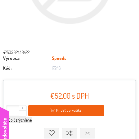
4250362448422
Výrobca:
Speeds
Kód:
17246
€52,00 s DPH
+
Pridať do košíka
-
kúpiť zrýchlene