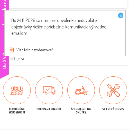
e
×
Akceptujeme
Do 24.8.2026 sa nám pre dovolenku nedovoláte,
objednávky riešime priebežne, komunikácia výhradne
emailom
Celkový popis
Vhodné na
Štítky
Hodnotenie produktov
Viac toto nezobrazovať
D
o
2
4
.
8
.
s
a
n
á
m
p
r
e
d
o
v
o
l
e
n
k
u
n
e
d
o
v
o
l
á
t
edituje sa
DLHOROČNÉ
ŠPECIALISTI NA
PREPRAVA ZDARMA
VLASTNÝ SERVIS
SKÚSENOSTI
SKÚTRE