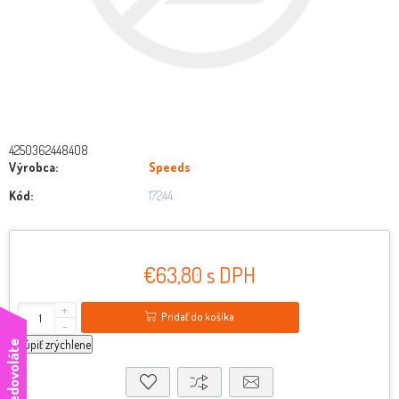
4250362448408
Výrobca:
Speeds
Kód:
17244
€63,80 s DPH
+
Pridať do košíka
-
kúpiť zrýchlene