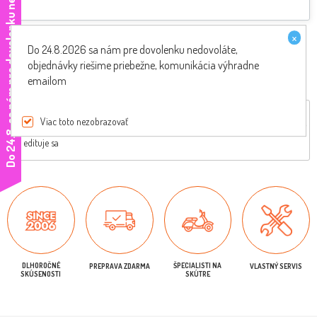
e
×
Akceptujeme
Do 24.8.2026 sa nám pre dovolenku nedovoláte,
objednávky riešime priebežne, komunikácia výhradne
emailom
Celkový popis
Vhodné na
Štítky
Hodnotenie produktov
Viac toto nezobrazovať
D
o
2
4
.
8
.
s
a
n
á
m
p
r
e
d
o
v
o
l
e
n
k
u
n
e
d
o
v
o
l
á
t
edituje sa
DLHOROČNÉ
ŠPECIALISTI NA
PREPRAVA ZDARMA
VLASTNÝ SERVIS
SKÚSENOSTI
SKÚTRE