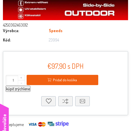
4250362463012
Výrobca:
Speeds
Kód:
23994
€97,90 s DPH
+
Pridať do košíka
-
kúpiť zrýchlene
Akceptujeme