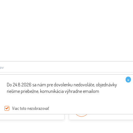
ov
×
Do 24.8.2026 sa nám pre dovolenku nedovoláte, objednávky
riešime priebežne, komunikácia výhradne emailom
PREPRAVA ZDARMA
ŠPECIALISTI NA SKÚT
Viac toto nezobrazovať
pri nákupe nad 200€
Poradenie od odborník