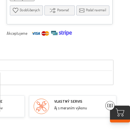
Do obľúbených
Porovnať
Poslať na email
Akceptujeme
RE
VLASTNÝ SERVIS
(0)
ov
Aj s meraním výkonu