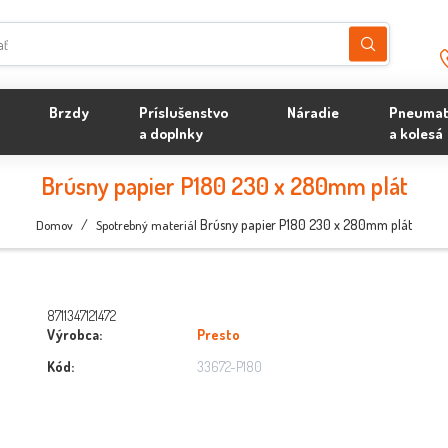
Brzdy
Príslušenstvo
Náradie
Pneumat
a doplnky
a kolesá
Brúsny papier P180 230 x 280mm plát
/
Brúsny papier P180 230 x 280mm plát
Domov
Spotrebný materiál
8711347121472
Výrobca:
Presto
Kód:
33672-P180