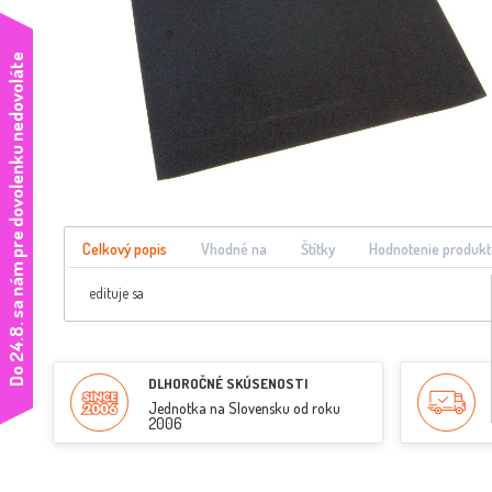
e
Celkový popis
Vhodné na
Štítky
Hodnotenie produkt
edituje sa
D
o
2
4
.
8
.
s
a
n
á
m
p
r
e
d
o
v
o
l
e
n
k
u
n
e
d
o
v
o
l
á
t
DLHOROČNÉ SKÚSENOSTI
Jednotka na Slovensku od roku
2006