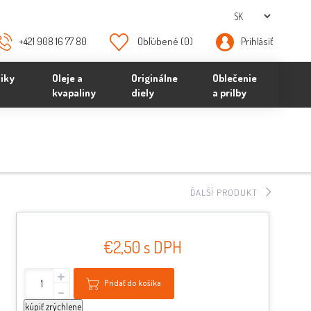
+421 908 16 77 80
Obľúbené
(0)
Prihlásiť
iky
Oleje a
Originálne
Oblečenie
kvapaliny
diely
a prilby
ĎALŠÍ PRODUKT
€2,50 s DPH
+
Pridať do košíka
-
kúpiť zrýchlene