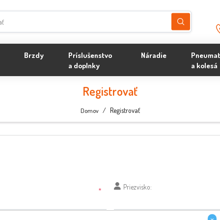
Brzdy
Príslušenstvo
Náradie
Pneumat
a doplnky
a kolesá
Registrovať
/
Registrovať
Domov
Priezvisko:
*
×