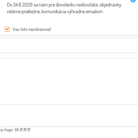
E-mail:
Do 24.8.2026 sa nám pre dovolenku nedovoláte, objednávky
riešime priebežne, komunikácia výhradne emailom
Viac toto nezobrazovať
napr. SK 111 111 11)