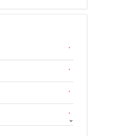
*
*
*
*