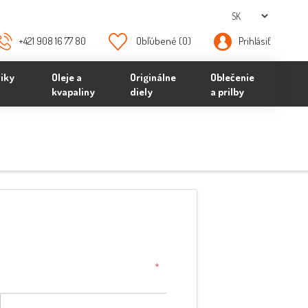
+421 908 16 77 80
Obľúbené
(0)
Prihlásiť
iky
Oleje a
Originálne
Oblečenie
kvapaliny
diely
a prilby
*