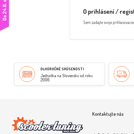
D
o
2
4
.
8
.
s
a
n
á
m
p
r
e
d
o
v
o
l
e
n
k
u
n
e
d
o
v
o
l
á
t
O prihlásení / regis
Sem zadajte svoje prihlasovacie
DLHOROČNÉ SKÚSENOSTI
Jednotka na Slovensku od roku
2006
Kontaktujte nás