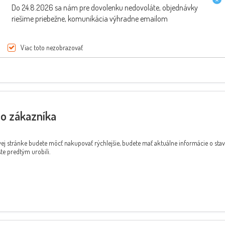
Do 24.8.2026 sa nám pre dovolenku nedovoláte, objednávky
riešime priebežne, komunikácia výhradne emailom
ste heslo?
Viac toto nezobrazovať
ho zákazníka
ej stránke budete môcť nakupovať rýchlejšie, budete mať aktuálne informácie o sta
te predtým urobili.