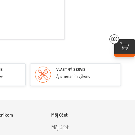
(0)
RE
VLASTNÝ SERVIS
ov
Aj s meraním výkonu
zníkom
Môj účet
Môj účet