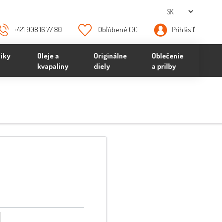
+421 908 16 77 80
Obľúbené
(0)
Prihlásiť
iky
Oleje a
Originálne
Oblečenie
kvapaliny
diely
a prilby