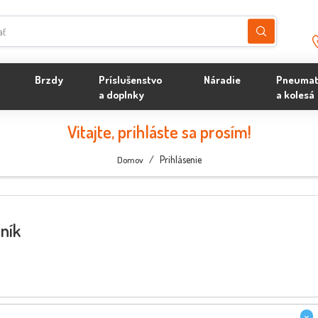
Brzdy
Príslušenstvo
Náradie
Pneumat
a doplnky
a kolesá
Vitajte, prihláste sa prosím!
/
Prihlásenie
Domov
zník
×