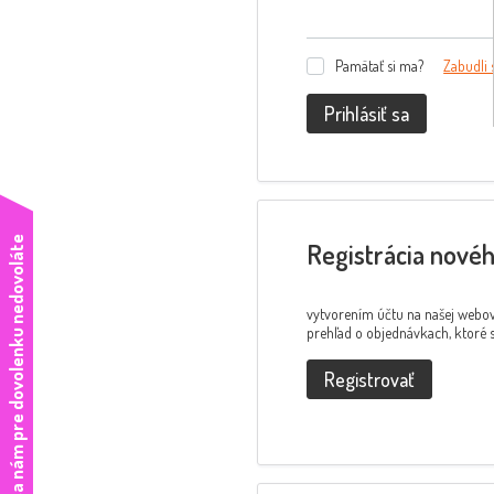
Pamätať si ma?
Zabudli 
Prihlásiť sa
e
Registrácia nové
vytvorením účtu na našej webov
prehľad o objednávkach, ktoré s
Registrovať