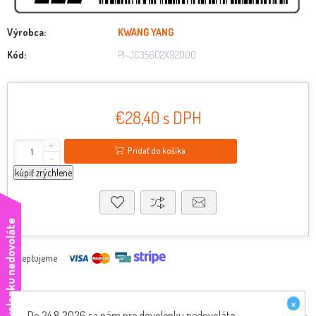
Výrobca:
KWANG YANG
Kód:
PI-JC35602X92000
€28,40 s DPH
+
Pridať do košíka
-
kúpiť zrýchlene
e
Akceptujeme
×
Do 24.8.2026 sa nám pre dovolenku nedovoláte,