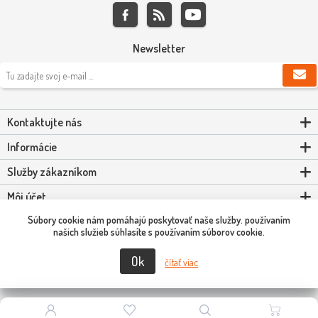
Newsletter
Kontaktujte nás
Informácie
Služby zákazníkom
Môj účet
Súbory cookie nám pomáhajú poskytovať naše služby. používaním
Powered by
nopCommerce
našich služieb súhlasíte s používaním súborov cookie.
Ok
Copyright © 2026 Scooter-Tuning SK. Všetky práva vyhradené.
čítať viac