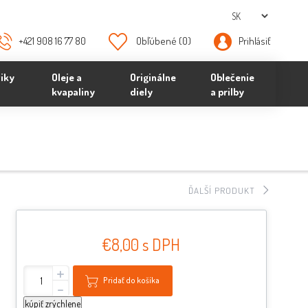
+421 908 16 77 80
Obľúbené
(0)
Prihlásiť
iky
Oleje a
Originálne
Oblečenie
kvapaliny
diely
a prilby
ĎALŠÍ PRODUKT
€8,00 s DPH
+
Pridať do košíka
-
kúpiť zrýchlene