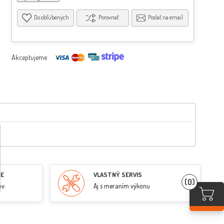
Do obľúbených
Porovnať
Poslať na email
Akceptujeme
RE
VLASTNÝ SERVIS
(0)
ov
Aj s meraním výkonu