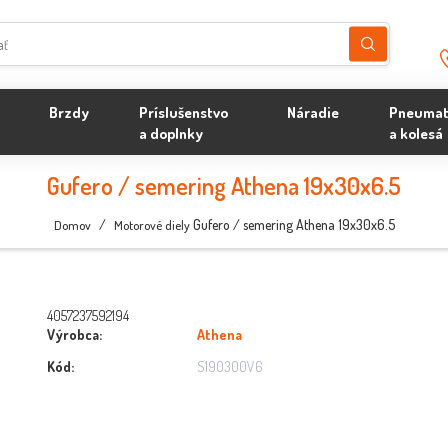
Brzdy
Príslušenstvo
Náradie
Pneumat
a doplnky
a kolesá
Gufero / semering Athena 19x30x6.5
/
Gufero / semering Athena 19x30x6.5
Domov
Motorové diely
4057237592194
Výrobca:
Athena
Kód:
S190300V6