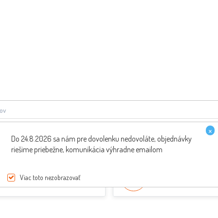
ov
×
Do 24.8.2026 sa nám pre dovolenku nedovoláte, objednávky
riešime priebežne, komunikácia výhradne emailom
PREPRAVA ZDARMA
ŠPECIALISTI NA SKÚT
Viac toto nezobrazovať
pri nákupe nad 200€
Poradenie od odborník