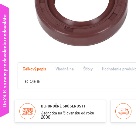
e
Celkový popis
Vhodné na
Štítky
Hodnotenie produkt
edituje sa
D
o
2
4
.
8
.
s
a
n
á
m
p
r
e
d
o
v
o
l
e
n
k
u
n
e
d
o
v
o
l
á
t
DLHOROČNÉ SKÚSENOSTI
Jednotka na Slovensku od roku
2006